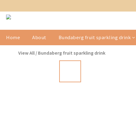
Home
About
Bundaberg fruit sparkling drink
View All
/
Bundaberg fruit sparkling drink