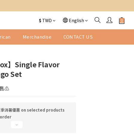
$
TWD
English
BUY NOW
rican
Merchandise
CONTACT US
ox】Single Flavor
go Set
售⚠️
季消暑優惠 on selected products
order