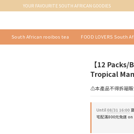
YOUR FAVOURITE SOUTH AFRICAN GOODIES
South African rooibos tea
FOOD LOVERS South Af
【12 Packs/B
Tropical Man
⚠️本產品不得拆箱販
Until
08/31 16:00
夏
宅配滿800元免運 on 