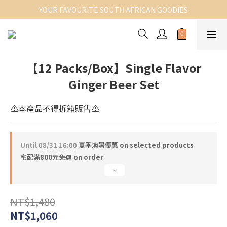
YOUR FAVOURITE SOUTH AFRICAN GOODIES
【12 Packs/Box】Single Flavor
Ginger Beer Set
⚠️本產品不得拆箱販售⚠️
Until
08/31 16:00
夏季消暑優惠 on selected products
宅配滿800元免運 on order
NT$1,480
NT$1,060