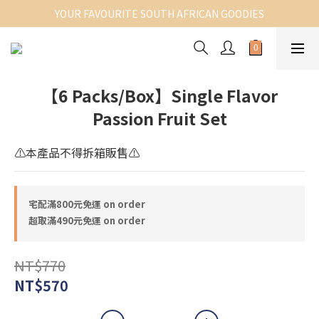
YOUR FAVOURITE SOUTH AFRICAN GOODIES
【6 Packs/Box】Single Flavor
Passion Fruit Set
⚠️本產品不得拆箱販售⚠️
宅配滿800元免運 on order
超取滿490元免運 on order
NT$770
NT$570