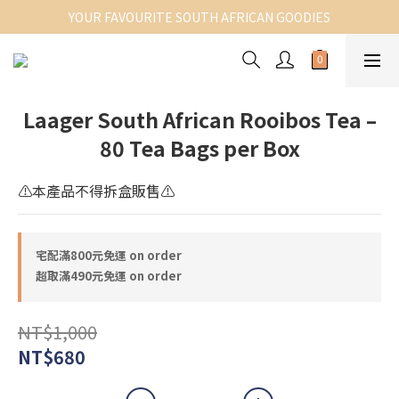
YOUR FAVOURITE SOUTH AFRICAN GOODIES
Laager South African Rooibos Tea –
80 Tea Bags per Box
⚠️本產品不得拆盒販售⚠️
宅配滿800元免運 on order
超取滿490元免運 on order
NT$1,000
NT$680