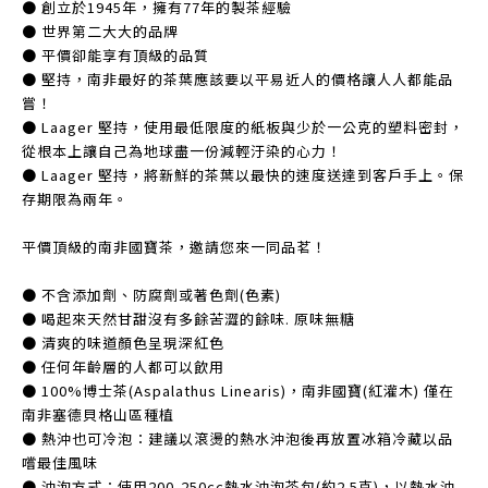
● 創立於1945年，擁有77年的製茶經驗
● 世界第二大大的品牌
● 平價卻能享有頂級的品質
● 堅持，南非最好的茶葉應該要以平易近人的價格讓人人都能品
嘗！
● Laager 堅持，使用最低限度的紙板與少於一公克的塑料密封，
從根本上讓自己為地球盡一份減輕汙染的心力！
● Laager 堅持，將新鮮的茶葉以最快的速度送達到客戶手上。保
存期限為兩年。
平價頂級的南非國寶茶，邀請您來一同品茗！
● 不含添加劑、防腐劑或著色劑(色素)
● 喝起來天然甘甜沒有多餘苦澀的餘味. 原味無糖
● 清爽的味道顏色呈現深紅色
● 任何年齡層的人都可以飲用
● 100%博士茶(Aspalathus Linearis)，南非國寶(紅灌木) 僅在
南非塞德貝格山區種植
● 熱沖也可冷泡：建議以滾燙的熱水沖泡後再放置冰箱冷藏以品
嚐最佳風味
● 沖泡方式：使用200-250cc熱水沖泡茶包(約2.5克)，以熱水沖