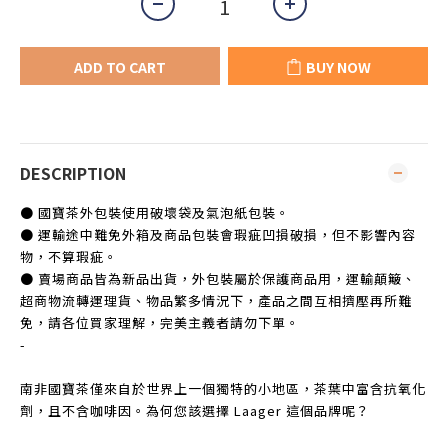
ADD TO CART
BUY NOW
DESCRIPTION
● 國寶茶外包裝使用破壞袋及氣泡紙包裝。
● 運輸途中難免外箱及商品包裝會瑕疵凹損破損，但不影響內容
物，不算瑕疵。
● 賣場商品皆為新品出貨，外包裝屬於保護商品用，運輸顛簸、
超商物流轉運理貨、物品繁多情況下，產品之間互相擠壓再所難
免，請各位買家理解，完美主義者請勿下單。
-
南非國寶茶僅來自於世界上一個獨特的小地區，茶葉中富含抗氧化
劑，且不含咖啡因。為何您該選擇 Laager 這個品牌呢？