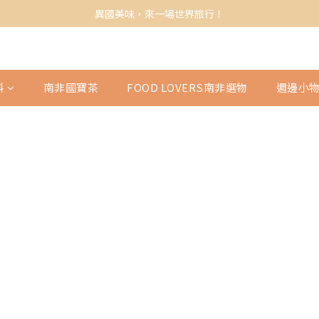
異國美味，來一場世界旅行！
料
南非國寶茶
FOOD LOVERS南非選物
週邊小