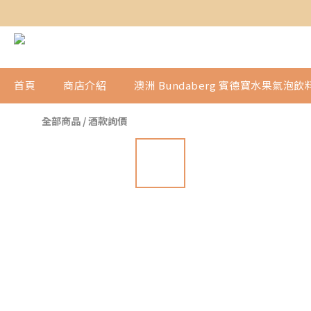
首頁
商店介紹
澳洲 Bundaberg 賓德寶水果氣泡飲
全部商品
/
酒款詢價