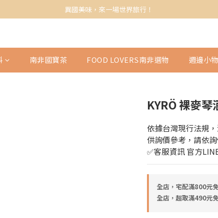
異國美味，來一場世界旅行！
料
南非國寶茶
FOOD LOVERS南非選物
週邊小
KYRÖ 裸麥琴酒
依據台灣現行法規，
供詢價參考，請依詢
✅客服資訊 官方LINE
全店，宅配滿800元
全店，超取滿490元