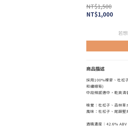
NT$1,500
NT$1,000
若想
商品描述
採用100%裸麥、杜松
和繡線菊)
中段辣感適中，乾爽清
嗅覺：杜松子、森林草
風味：杜松子
、尾韻堅
酒精濃度：42.6% ABV