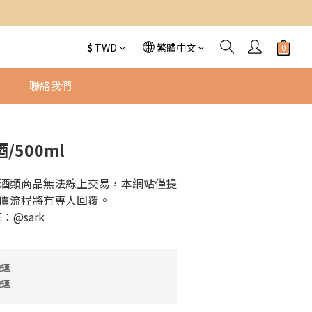
$
TWD
繁體中文
物
聯絡我們
/500ml
酒類商品無法線上交易，本網站僅提
價流程將有專人回覆。
：@sark
免運
免運