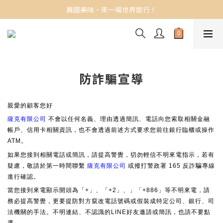
異國美味，來一場世界旅行！
防詐騙宣導
親愛的顧客您好
薩克有限公司
不會以任何名義、理由透過簡訊、電話向您索取相關金融
帳戶、信用卡相關資訊，也不會透過前述方式要求您前往銀行臨櫃或操作
ATM。
如果您接到相關電話或簡訊，請提高警覺，切勿輕信不明來電指示，若有
疑慮，敬請於第一時間聯繫
薩克有限公司
或撥打警政署 165 反詐騙專線
進行確認。
當您接到來電顯示開頭為「+」、「+2」、」「+886」等不明來電，請
務必提高警覺，更要提防對方竄改電話號碼或假裝成特定公司、銀行、司
法機關的手法。不明連結、不認識的LINE好友邀請或簡訊，也請不要點
選。